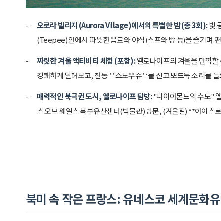
오로라 빌리지 (Aurora Village)에서의 특별한 밤 (총 3회):
빛 
(Teepee) 안에서 따뜻한 음료와 야식(스프와 빵 등)을 즐기며
짜릿한 겨울 액티비티 체험 (포함):
옐로나이프의 겨울을 만끽할 수
경쾌하게 달려보고, 전통 **스노우슈**를 신고 뽀드득 소리를 
매력적인 북극권 도시, 옐로나이프 탐방:
"다이아몬드의 수도" 옐
스 오브 웨일스 북부유산센터(박물관) 방문, (겨울철) **아이스로
북미 속 작은 프랑스: 유네스코 세계문화유