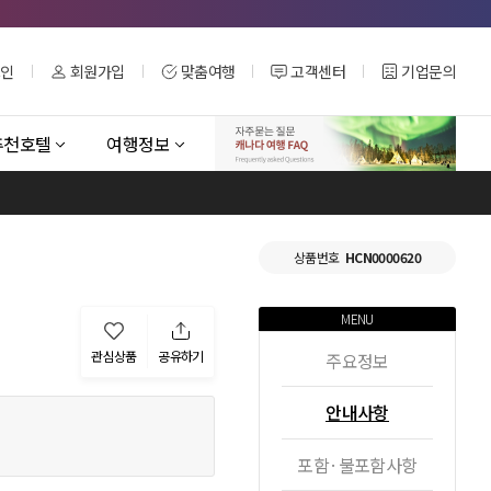
그인
회원가입
맞춤여행
고객센터
기업문의
추천호텔
여행정보
상품번호
HCN0000620
MENU
관심상품
공유하기
주요정보
안내사항
포함·불포함사항