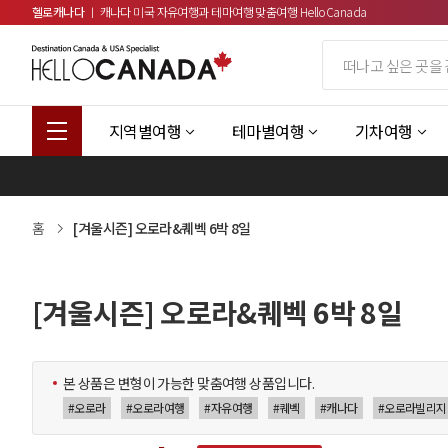
헬로캐나다
ㅣ 캐나다 미국 자유여행과 테마여행 맞춤여행 HelloCanada
지역별여행
테마별여행
기차여행
홈
[겨울시즌] 오로라&퀘벡 6박 8일
[겨울시즌] 오로라&퀘벡 6박 8일
본 상품은 변형이 가능한 맞춤여행 상품입니다.
#오로라
#오로라여행
#자유여행
#퀘벡
#캐나다
#오로라빌리지