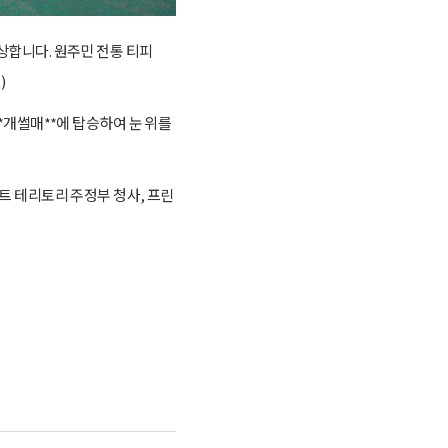
상합니다. 원주민 전통 티피
)
개썰매**에 탑승하여 눈 위를
트 테리토리 주정부 청사, 프린