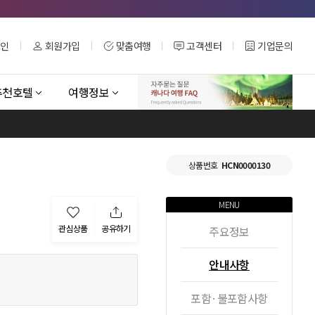
그인
회원가입
맞춤여행
고객센터
기업문의
추천호텔
여행정보
상품번호
HCN0000130
MENU
관심상품
공유하기
주요정보
안내사항
포함·불포함사항