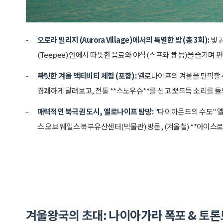
오로라 빌리지 (Aurora Village)에서의 특별한 밤 (총 3회):
빛 
(Teepee) 안에서 따뜻한 음료와 야식(스프와 빵 등)을 즐기며
짜릿한 겨울 액티비티 체험 (포함):
옐로나이프의 겨울을 만끽할 수
경쾌하게 달려보고, 전통 **스노우슈**를 신고 뽀드득 소리를 
매력적인 북극권 도시, 옐로나이프 탐방:
"다이아몬드의 수도" 옐
스 오브 웨일스 북부유산센터(박물관) 방문, (겨울철) **아이스로
겨울왕국의 초대: 나이아가라 폭포 & 토론