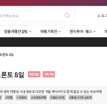
로
맞춤여행컨설팅
여행기획전
현지투어·패스
 토론토 8일
토론토 8일
취향대로
가족여행
라 관측 여행과 시내 관광과 다양한 겨울 액티비티도 함께 즐길 수 있는 자유여행
행
#여행
# 토론토
# 토론토여행
#옐로나이프
#옐로나이프 오로라