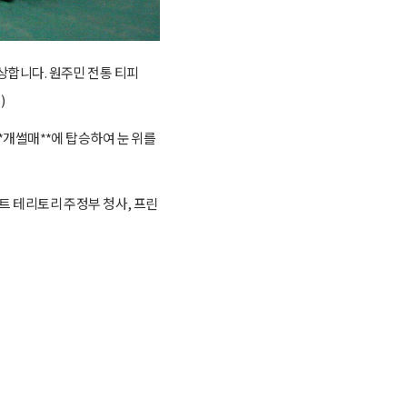
상합니다. 원주민 전통 티피
)
개썰매**에 탑승하여 눈 위를
트 테리토리 주정부 청사, 프린